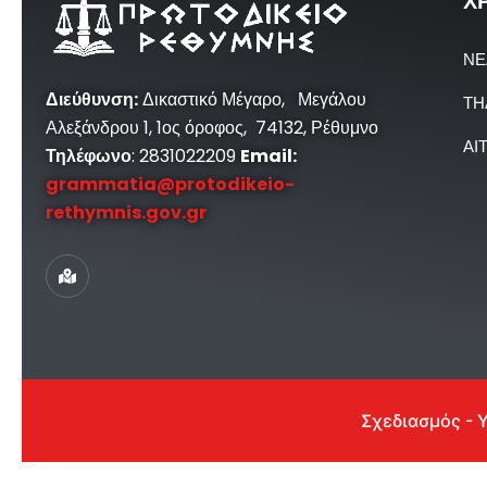
Χ
ΝΕ
Διεύθυνση
:
Δικαστικό Μέγαρο, Μεγάλου
ΤΗ
Αλεξάνδρου 1, 1ος όροφος, 74132, Ρέθυμνο
ΑΙ
Τηλέφωνο
: 2831022209
Email:
grammatia@protodikeio-
rethymnis.gov.gr
Σχεδιασμός - 