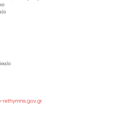
ιο
είο
ικείο
o-rethymnis.gov.gr