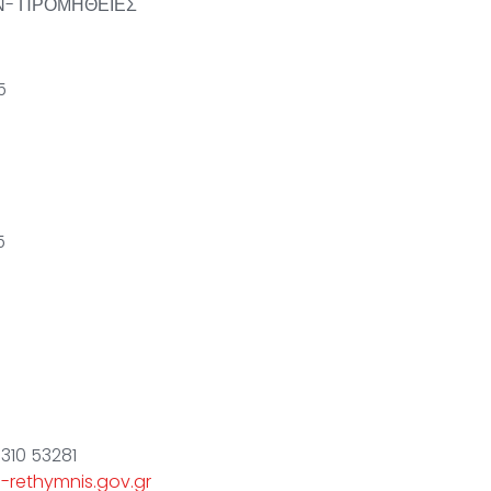
- ΠΡΟΜΗΘΕΙΕΣ
5
5
310 53281
-rethymnis.gov.gr