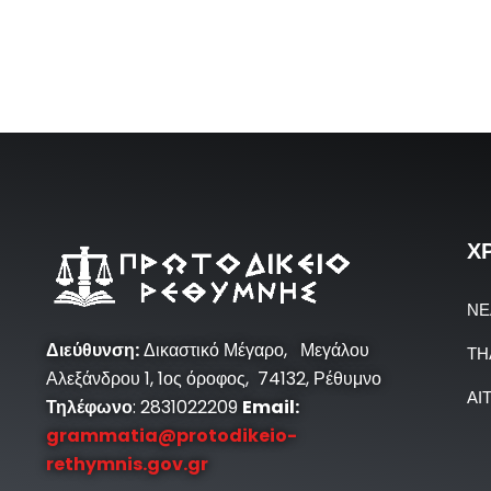
Χ
ΝΕ
Διεύθυνση
:
Δικαστικό Μέγαρο, Μεγάλου
ΤΗ
Αλεξάνδρου 1, 1ος όροφος, 74132, Ρέθυμνο
ΑΙ
Τηλέφωνο
: 2831022209
Email:
grammatia@protodikeio-
rethymnis.gov.gr