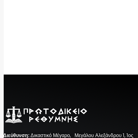
Διεύθυνση
:
Δικαστικό Μέγαρο, Μεγάλου Αλεξάνδρου 1, 1ος