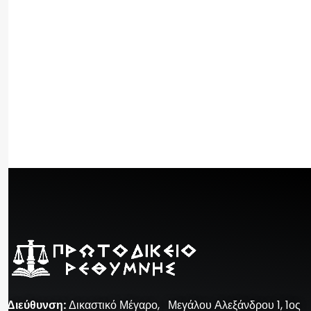
Διεύθυνση
:
Δικαστικό Μέγαρο, Μεγάλου Αλεξάνδρου 1, 1ος