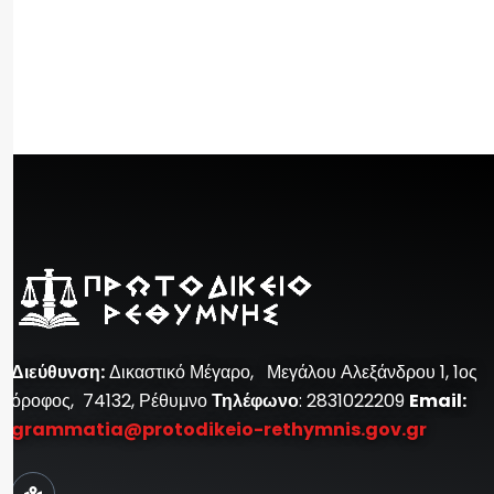
Διεύθυνση
:
Δικαστικό Μέγαρο, Μεγάλου Αλεξάνδρου 1, 1ος
όροφος, 74132, Ρέθυμνο
Τηλέφωνο
: 2831022209
Email:
grammatia@protodikeio-rethymnis.gov.gr