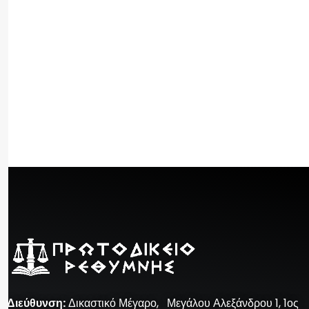
Διεύθυνση
:
Δικαστικό Μέγαρο, Μεγάλου Αλεξάνδρου 1, 1ος